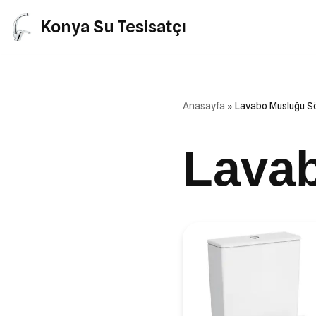
Konya Su Tesisatçı
İçeriğe
geç
Anasayfa
»
Lavabo Musluğu 
Lava